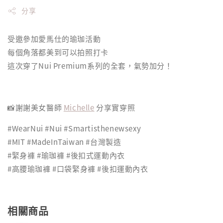
分享
受邀參加愛馬仕的瑜珈活動
每個角落都美到可以拍照打卡
這次穿了Nui Premium系列的全套，氣勢加分！
📸謝謝美女醫師
Michelle
分享實穿照
#WearNui #Nui #Smartisthenewsexy
#MIT #MadeInTaiwan #台灣製造
#緊身褲 #瑜珈褲 #後扣式運動內衣
#高腰瑜珈褲 #口袋緊身褲 #後扣運動內衣
相關商品