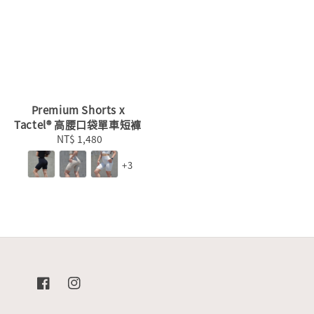
Premium Shorts x
Tactel® 高腰口袋單車短褲
NT$ 1,480
Regular
price
+3