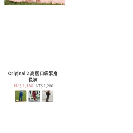
Original 2 高腰口袋緊身
長褲
Sale
NT$ 1,180
Regular
NT$ 1,280
price
price