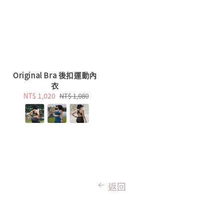
Original Bra 後扣運動內
衣
Sale
NT$ 1,020
Regular
NT$ 1,080
price
price
返回