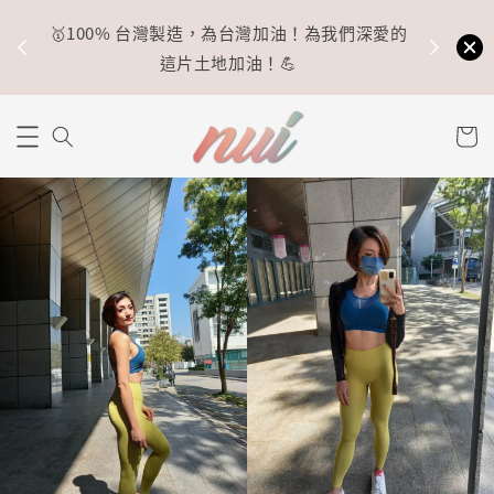
🥇100% 台灣製造，為台灣加油！為我們深愛的
⚡
這片土地加油！💪