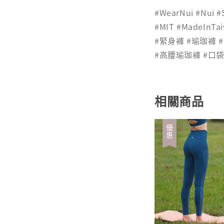
#WearNui #Nui #
#MIT #MadeInT
#緊身褲 #瑜珈褲
#高腰瑜珈褲 #口
相關商品
優惠