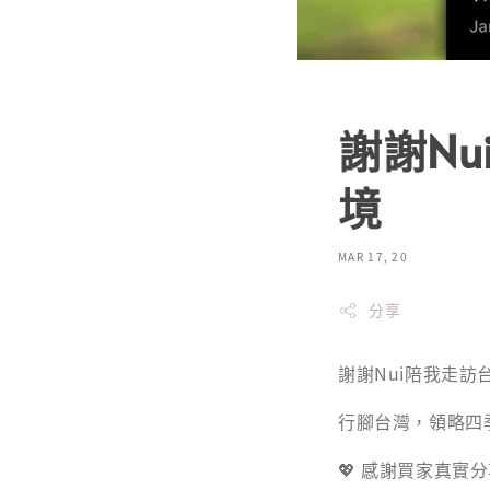
謝謝N
境
MAR 17, 20
分享
謝謝Nui陪我走
行腳台灣，領略四季
💖 感謝買家真實