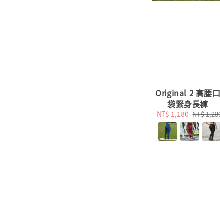
Original 2 高腰
袋緊身長褲
Sale
NT$ 1,180
Regular
NT$ 1,28
price
price