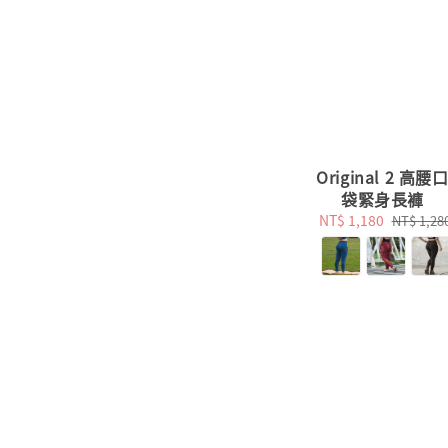
Original 2 高腰
袋緊身長褲
Sale
NT$ 1,180
Regular
NT$ 1,28
price
price