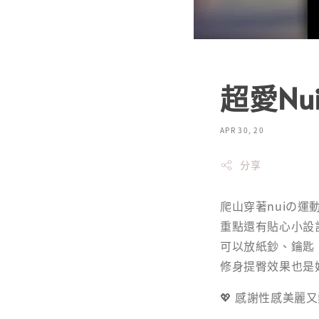
超愛N
APR 30, 20
分享
爬山穿著nuiの運
重點還有貼心小設計
可以放紙鈔、鑰匙，甚
修身提臀效果也是
💖 感謝性感美