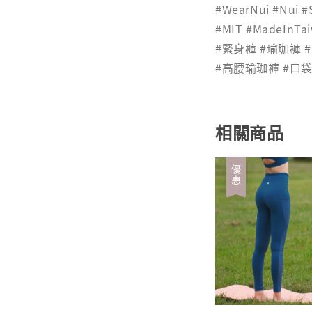
#WearNui #Nui #
#MIT #MadeInT
#緊身褲 #瑜珈褲
#高腰瑜珈褲 #口
相關商品
優惠