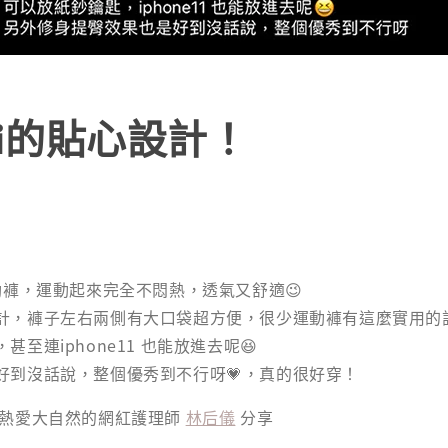
ui的貼心設計！
動褲，運動起來完全不悶熱，透氣又舒適😉
，褲子左右兩側有大口袋超方便，很少運動褲有這麼實用的設計👌
至連iphone11 也能放進去呢😆
好到沒話說，整個優秀到不行呀💗，真的很好穿！
麗又熱愛大自然的網紅護理師
林后儀
分享