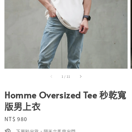
1
/
11
Homme Oversized Tee 秒乾寬
版男上衣
Regular
NT$ 980
price
下單秒出貨，隔天立馬穿出門