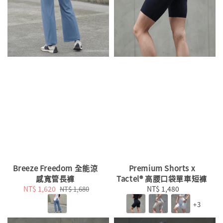
Breeze Freedom 全能涼
Premium Shorts x
感寬管長褲
Tactel® 高腰口袋單車短褲
Sale
NT$ 1,620
Regular
NT$ 1,480
Regular
NT$ 1,680
price
price
price
+3