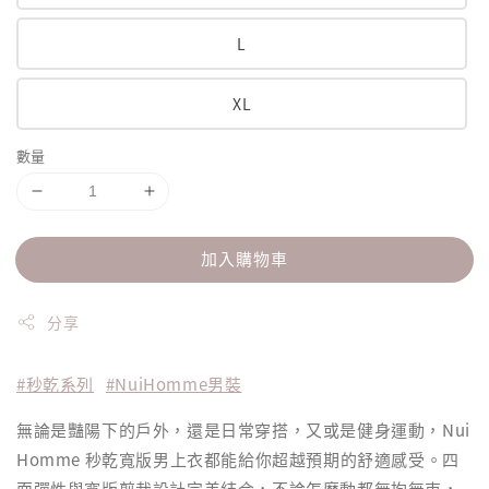
L
XL
數量
加入購物車
分享
#秒乾系列
#NuiHomme男裝
無論是豔陽下的戶外，還是日常穿搭，又或是健身運動，Nui
Homme 秒乾寬版男上衣都能給你超越預期的舒適感受。四
面彈性與寬版剪裁設計完美結合，不論怎麼動都無拘無束，