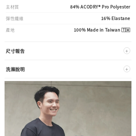
主材質
84% ACODRY® Pro Polyester
彈性纖維
16% Elastane
產地
100% Made in Taiwan 🇹🇼
+
尺寸報告
+
洗滌說明
深淺色分開洗
不可添加柔軟精
低溫洗滌
低溫熨燙
不可漂白
低溫溫和烘乾
不可乾洗
※ 此款布料為特殊吸濕紗線，運動完吸入汗水後，務必盡快
徹