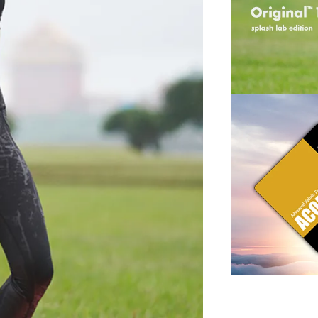
低溫洗滌
※ 此款布料為
※ 正確的洗滌