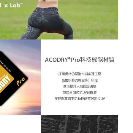
低溫熨燙
特殊處理材質，洗滌時強烈建議
反面放入洗衣袋
方式將大大地影響產品壽命