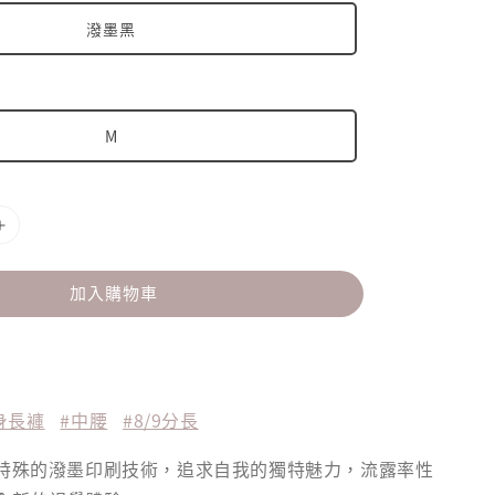
潑墨黑
M
加入購物車
身長褲
#中腰
#8/9分長
 1 結合特殊的潑墨印刷技術，追求自我的獨特魅力，流露率性