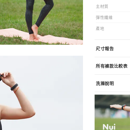
主材質
彈性纖維
產地
尺寸報告
所有褲款比較表
洗滌說明
反面放入洗衣袋洗
不可烘乾
深淺色分開洗