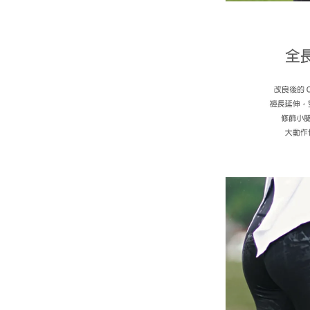
※ 偏好緊實穿
※ 還是不確定