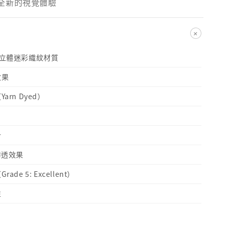
全新的視覺體驗
+
ro 立體迷彩織紋材質
效果
arn Dyed）
計
f 防透效果
de 5: Excellent）
性