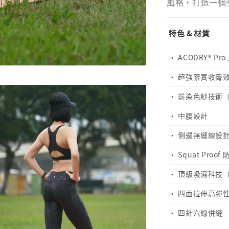
風格，打造一個
特色 & 材質
· ACODRY® P
· 超強緊實收臀
· 前染色紗技術（Y
· 中腰設計
· 側邊無縫線設
· Squat Proo
· 頂級吸濕科技（Gra
· 四面拉伸高彈
· 四針六線併縫