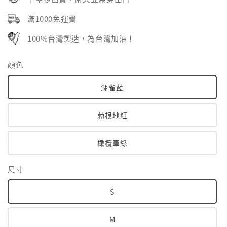
滿1000免運費
100%台灣製造，為台灣加油！
顔色
湖雀藍
勃根地紅
橄欖軍綠
尺寸
S
M