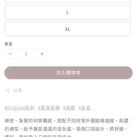
L
XL
數量
加入購物車
分享
#Original系列
#緊身長褲
#高腰
#全長
綿密、紮實的材質觸感，搭配不同材質外觀線條曲線，高腰
的褲型，給予腹部滿滿的安全感，兩側口袋設計，將舒適、
便利、時尚融入日常的完美結合