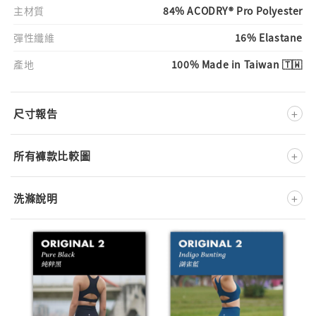
主材質
84% ACODRY® Pro Polyester
彈性纖維
16% Elastane
產地
100% Made in Taiwan 🇹🇼
+
尺寸報告
+
所有褲款比較圖
+
洗滌說明
深淺色分開洗
不可添加柔軟精
低溫洗滌
低溫熨燙
不可漂白
低溫溫和烘乾
不可乾洗