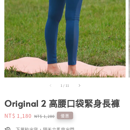
1
/
11
Original 2 高腰口袋緊身長褲
Sale
NT$ 1,180
Regular
優惠
NT$ 1,280
price
price
下單秒出貨，隔天立馬穿出門