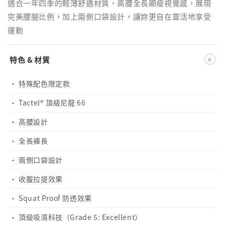
適合一年四季的輕薄舒適材質，高腰全長顯瘦視覺感，展現
完美腰腿比例，加上兩側口袋設計，讓妳更自在靈活地享受
運動
+
特色 & 材質
· 特殊配色限定款
· Tactel® 頂級尼龍 66
· 高腰設計
· 全長褲長
· 兩側口袋設計
· 收腹拉提效果
· Squat Proof 防透效果
· 頂級吸濕科技（Grade 5: Excellent）