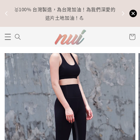
🥇100% 台灣製造，為台灣加油！為我們深愛的
⚡
這片土地加油！💪