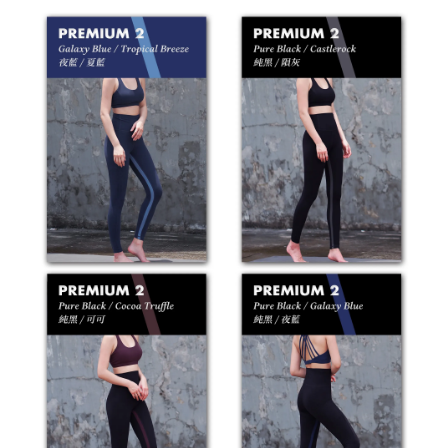
深淺色分開洗
不可添加柔軟精
低溫洗滌
低溫熨燙
不可漂白
低溫溫和烘乾
不可乾洗
※ 此款布料為特殊處理材質，洗滌時強烈建議
反面放入洗衣袋
※ 正確的洗滌方式將大大地影響產品壽命