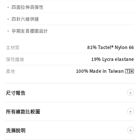
· 四面拉伸高彈性
· 四針六線併縫
· 孕期友善腰圍設計
主材質
81% Tactel® Nylon 66
彈性纖維
19% Lycra elastane
產地
100% Made in Taiwan 🇹🇼
+
尺寸報告
+
所有褲款比較圖
+
洗滌說明