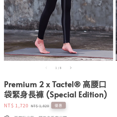
1
/
8
Premium 2 x Tactel® 高腰口
袋緊身長褲 (Special Edition)
Sale
NT$ 1,720
Regular
優惠
NT$ 1,820
price
price