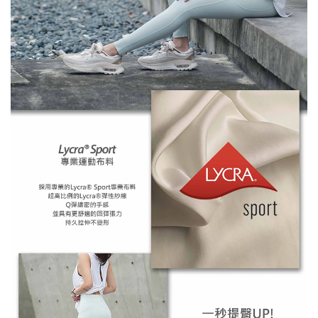
※ 此款臀部和腿部較緊（類似壓力褲的感覺），如果想穿得輕
鬆一點，建議選比平常
大一號
※ 還是不確定自己適合什麼尺寸嗎？歡迎
詢問客服