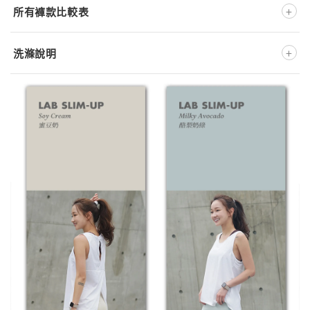
+
所有褲款比較表
+
洗滌說明
深淺色分開洗
不可添加柔軟精
低溫洗滌
低溫熨燙
不可漂白
低溫溫和烘乾
不可乾洗
※ 此款布料為特殊處理材質，洗滌時強烈建議
反面放入洗衣袋
※ 正確的洗滌方式將大大地影響產品壽命