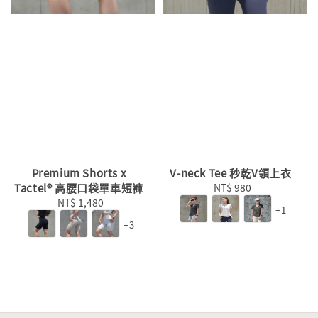
Premium Shorts x
V-neck Tee 秒乾V領上衣
Tactel® 高腰口袋單車短褲
NT$ 980
Regular
NT$ 1,480
Regular
price
+1
price
+3