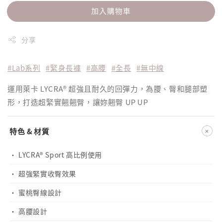
加入購物車
分享
#Lab系列
#緊身長褲
#高腰
#全長
#無中線
運用萊卡 LYCRA® 超強且耐久的回彈力，為腰、臀和腿部塑
形，打造超緊實翹翹臀，讓妳翹臀 UP UP
+
特色 & 材質
· LYCRA® Sport 高比例使用
· 超強緊實收臀效果
· 蜜桃臀線設計
· 高腰設計