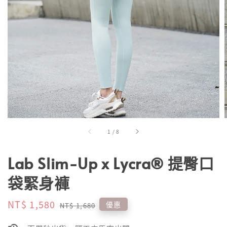
1
/
8
Lab Slim-Up x Lycra® 提臀口
袋緊身褲
Sale
NT$ 1,580
Regular
優惠
NT$ 1,680
price
price