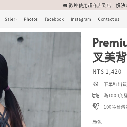
100% 台灣製造，為台灣加油！為我們深愛的這片土地加油！💪
Sale✨
Photos
Facebook
Instagram
Contact us
Premi
叉美背
Regular
NT$ 1,420
price
下單秒出
滿1000免
100%台
顏色