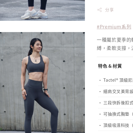
分享
#Premium系列
一種屬於夏季的
縛，柔軟支撐，
特色 & 材質
· Tactel® 頂級尼
· 細肩交叉美背
· 三段快拆後扣
· 可抽換式胸墊
· 頂級吸濕科技（Gra