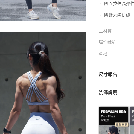
· 四面拉伸高彈
· 四針六線併縫
主材質
彈性纖維
產地
尺寸報告
洗滌說明
深淺色分開洗
低溫洗滌
不可漂白