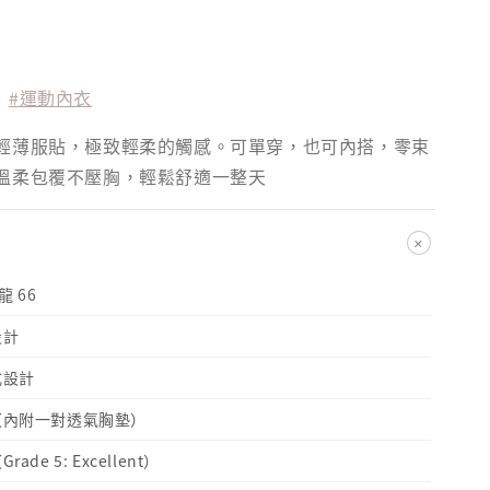
#運動內衣
輕薄服貼，極致輕柔的觸感。可單穿，也可內搭，零束
溫柔包覆不壓胸，輕鬆舒適一整天
+
龍 66
設計
式設計
（內附一對透氣胸墊）
de 5: Excellent）