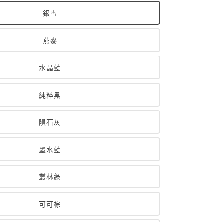
銀雪
燕麥
水晶藍
純粹黑
隕石灰
墨水藍
叢林綠
可可棕