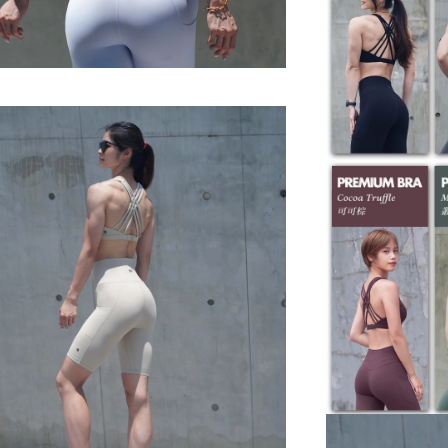
不可乾洗
※ 此款布料為
※ 正確的洗滌