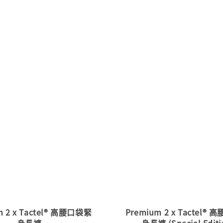
m 2 x Tactel® 高腰口袋緊
Premium 2 x Tactel®