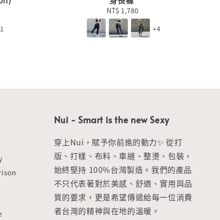
on)
身長褲
NT$ 1,780
Regular
price
+1
+4
Nui - Smart is the new Sexy
穿上Nui，賦予你前進的動力✨ 從打
版、打樣、布料、車縫、整燙、包裝，
y
始終堅持 100%台灣製造。我們的產品
ison
不只代表著對於美感、舒適、實用與品
質的要求，更是希望傳遞給每一位消費
者台灣的精神與在地的溫暖。
e