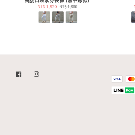
高腰口袋緊身長褲 (無中線款)
Sale
NT$ 1,820
Regular
NT$ 1,880
price
price