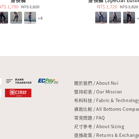
身長褲
身長褲 (Special Editi
Sale
NT$ 1,790
Regular
Sale
NT$ 1,720
Regular
NT$ 1,820
NT$ 1,820
price
price
price
price
+4
關於我們 / About Nui
堅持初衷 / Our Mission
布料科技 / Fabric & Technolog
褲款比較 / All Bottoms Compar
常見問題 / FAQ
尺寸參考 / About Sizing
退換政策 / Returns & Exchang