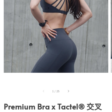
1
/
25
Premium Bra x Tactel® 交叉