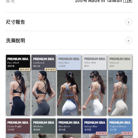
產地
100% Made in Taiwan 🇹🇼
+
尺寸報告
+
洗滌說明
深淺色分開洗
不可添加柔軟精
低溫洗滌
低溫熨燙
不可漂白
低溫溫和烘乾
不可乾洗
※ 此款布料為特殊處理材質，洗滌時強烈建議
反面放入洗衣袋
※ 正確的洗滌方式將大大地影響產品壽命