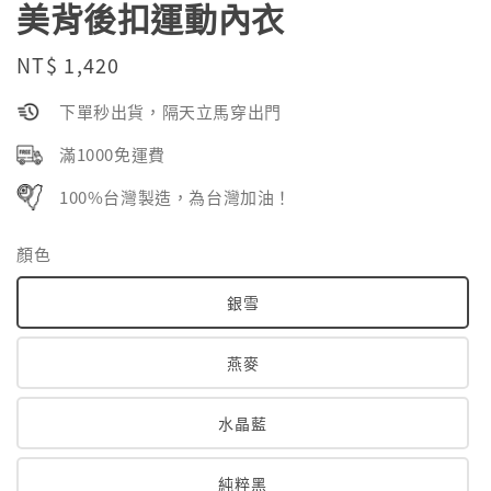
美背後扣運動內衣
Regular
NT$ 1,420
price
下單秒出貨，隔天立馬穿出門
滿1000免運費
100%台灣製造，為台灣加油！
顏色
銀雪
燕麥
水晶藍
純粹黑