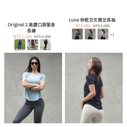
Luna 秒乾交叉開岔長袖
Original 2 高腰口袋緊身
Sale
NT$ 990
Regular
NT$ 1,080
長褲
price
price
+1
Sale
NT$ 1,180
Regular
NT$ 1,280
price
price