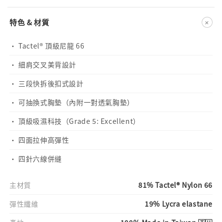
+
特色 & 材質
· Tactel® 頂級尼龍 66
· 細肩交叉美背設計
· 三段快拆後扣式設計
· 可抽換式胸墊（內附一對透氣胸墊）
· 頂級吸濕科技（Grade 5: Excellent）
· 四面拉伸高彈性
· 四針六線併縫
主材質
81% Tactel® Nylon 66
彈性纖維
19% Lycra elastane