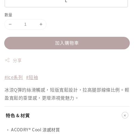
L
數量
加入購物車
分享
#Ice系列
#短袖
冰涼Q彈的絲滑觸感，短版寬鬆設計，拉高腿部線條比例。輕
盈寬鬆的垂墜感，更增添視覺魅力。
+
特色 & 材質
· ACODRY® Cool 涼感材質