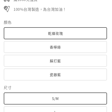
100%台灣製造，為台灣加油！
顏色
乾燥玫瑰
香檸綠
蘇打藍
瓷器藍
尺寸
S/M