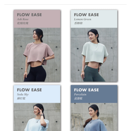
深淺色分開洗
不可添加柔軟精
低溫洗滌
低溫熨燙
不可漂白
（除非必要）低溫烘乾
不可乾洗
※ 此款布料為特殊處理材質，洗滌時強烈建議
反面放入洗衣袋
※ 正確的洗滌方式將大大地影響產品壽命