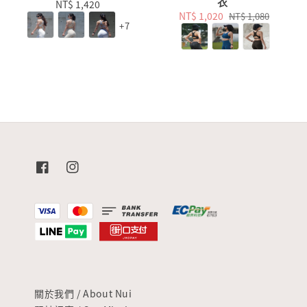
衣
NT$ 1,420
Regular
Sale
NT$ 1,020
Regular
NT$ 1,080
price
+7
price
price
關於我們 / About Nui