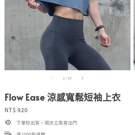
1
/
17
Flow Ease 涼感寬鬆短袖上衣
Regular
NT$ 920
price
下單秒出貨，隔天立馬穿出門
滿1000免運費