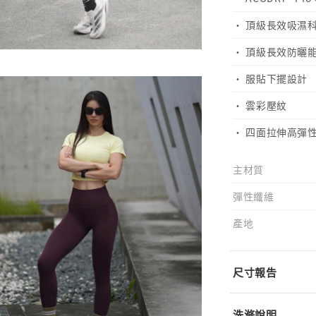
· 頂級長效吸濕科技（G
· 頂級長效防曬能
· 服貼下擺設計
· 雲彩壓紋
· 四面拉伸高彈
主材質
彈性纖維
產地
尺寸報告
洗滌說明