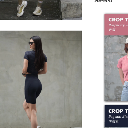
深淺色分開洗
低溫洗滌
不可漂白
不可乾洗
※ 此款布料為
長時間阻塞紗線
※ 正確的洗滌