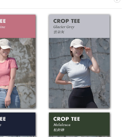
不可添加柔軟精
低溫熨燙
低溫溫和烘乾
特殊吸濕紗線，運動完吸入汗水後，務必盡快
徹底清洗
，避免汗水
纖維
方式將大大地影響產品壽命