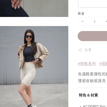
數量
分享
#秒乾系列
#短
充滿輕柔彈性的
薄易收納易清洗
特色 & 材質
· ACODRY® Pr