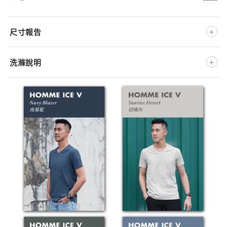
+
尺寸報告
+
洗滌說明
深淺色分開洗
不可添加柔軟精
低溫洗滌
低溫熨燙
不可漂白
（除非必要）不可烘乾
不可乾洗
※ 此款布料為特殊處理材質，洗滌時強烈建議
反面放入洗衣袋
※ 正確的洗滌方式將大大地影響產品壽命