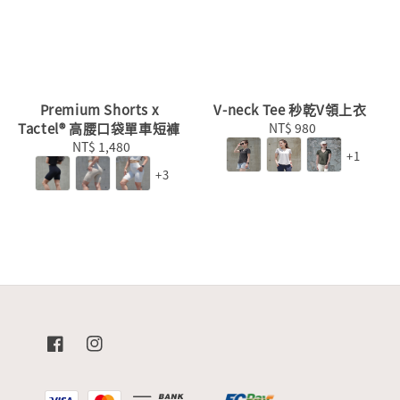
Premium Shorts x
V-neck Tee 秒乾V領上衣
Tactel® 高腰口袋單車短褲
NT$ 980
Regular
NT$ 1,480
Regular
price
+1
price
+3