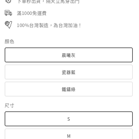
下單秒出貨，隔天立馬穿出門
滿1000免運費
100%台灣製造，為台灣加油！
顏色
晨曦灰
瓷器藍
鐵鏽綠
尺寸
S
M