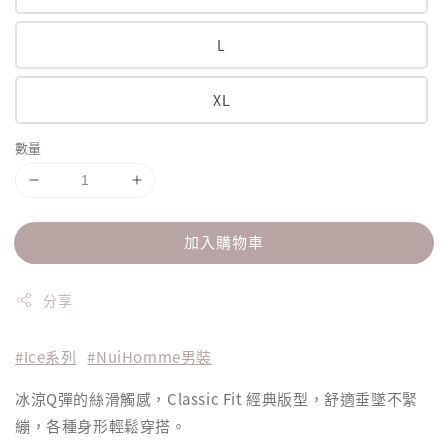
L
XL
數量
加入購物車
分享
#Ice系列
#NuiHomme男裝
冰涼Q彈的絲滑觸感，Classic Fit 經典版型，舒適垂墜不緊
繃，各種身形輕鬆穿搭。