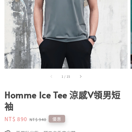
1
/
15
Homme Ice Tee 涼感V領男短
袖
Sale
NT$ 890
Regular
優惠
NT$ 940
price
price