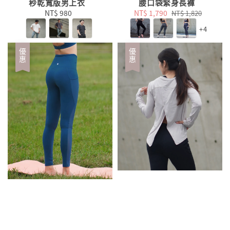
秒乾寬版男上衣
腰口袋緊身長褲
NT$ 980
Regular
Sale
NT$ 1,790
Regular
NT$ 1,820
price
price
price
+4
優惠
優惠