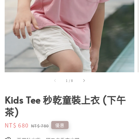
1
/
8
Kids Tee 秒乾童裝上衣 (下午
茶)
Sale
NT$ 680
Regular
優惠
NT$ 780
price
price