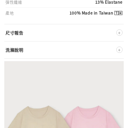
彈性纖維
13% Elastane
產地
100% Made in Taiwan 🇹🇼
+
尺寸報告
+
洗滌說明
深淺色分開洗
不可添加柔軟精
低溫洗滌
低溫熨燙
不可漂白
低溫溫和烘乾
不可乾洗
※ 此款布料為特殊吸濕紗線，運動完吸入汗水後，務必盡快
徹
底清洗
，避免汗水長時間阻塞紗線纖維
※ 正確的洗滌方式將大大地影響產品壽命