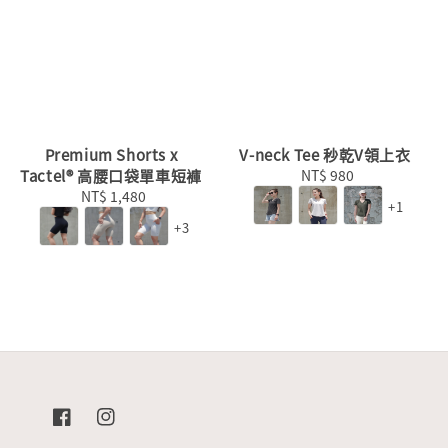
Premium Shorts x
V-neck Tee 秒乾V領上衣
Tactel® 高腰口袋單車短褲
NT$ 980
Regular
NT$ 1,480
Regular
price
+1
price
+3