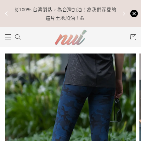
🥇100% 台灣製造，為台灣加油！為我們深愛的
⚡
這片土地加油！💪