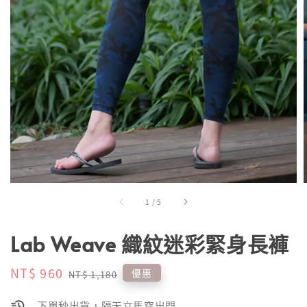
1
/
5
Lab Weave 織紋迷彩緊身長褲
Sale
NT$ 960
Regular
優惠
NT$ 1,180
price
price
下單秒出貨，隔天立馬穿出門