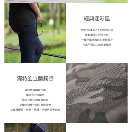
※ 此款臀部和腿部較緊（類似壓力褲的感覺），如果想穿得輕
鬆一點，建議選比平常大一號
※ 此款表面為特殊材質，洗滌時務必依照保養說明
※ 還是不確定自己適合什麼尺寸嗎？歡迎
詢問客服