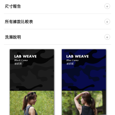
+
尺寸報告
+
所有褲款比較表
+
洗滌說明
反面放入洗衣袋洗滌
不可漂白
不可烘乾
不可乾洗
深淺色分開洗
不可添加柔軟精
低溫洗滌
低溫熨燙
※ 此款布料為特殊處理材質，洗滌時強烈建議
反面放入洗衣袋
※ 正確的洗滌方式將大大地影響產品壽命