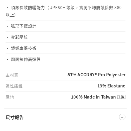
· 頂級長效防曬能力（UPF50+ 等級，實測平均防護係數 880
以上）
· 弧形下擺設計
· 雲彩壓紋
· 鎖鏈車縫技術
· 四面拉伸高彈性
主材質
87% ACODRY® Pro Polyester
彈性纖維
13% Elastane
產地
100% Made in Taiwan 🇹🇼
+
尺寸報告