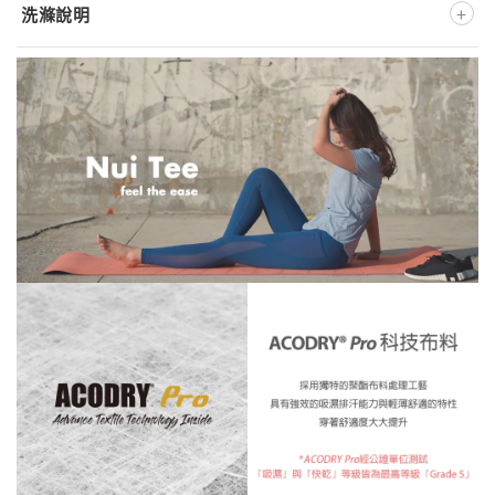
+
洗滌說明
深淺色分開洗
不可添加柔軟精
低溫洗滌
低溫熨燙
不可漂白
低溫溫和烘乾
不可乾洗
※ 此款布料為特殊吸濕紗線，運動完吸入汗水後，務必盡快
徹
底清洗
，避免汗水長時間阻塞紗線纖維
※ 正確的洗滌方式將大大地影響產品壽命