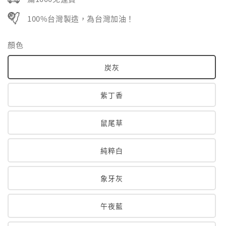
100%台灣製造，為台灣加油！
顏色
炭灰
紫丁香
鼠尾草
純粹白
象牙灰
午夜藍