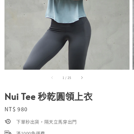
1
/
25
Nui Tee 秒乾圓領上衣
Regular
NT$ 980
price
下單秒出貨，隔天立馬穿出門
滿1000免運費