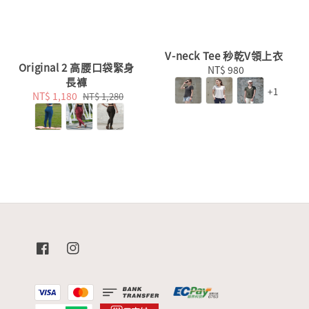
V-neck Tee 秒乾V領上衣
Original 2 高腰口袋緊身
NT$ 980
Regular
長褲
price
+1
Sale
NT$ 1,180
Regular
NT$ 1,280
price
price