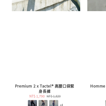
Premium 2 x Tactel® 高腰口袋緊
Homme 
身長褲
Sale
NT$ 1,790
Regular
NT$ 1,820
price
price
+4