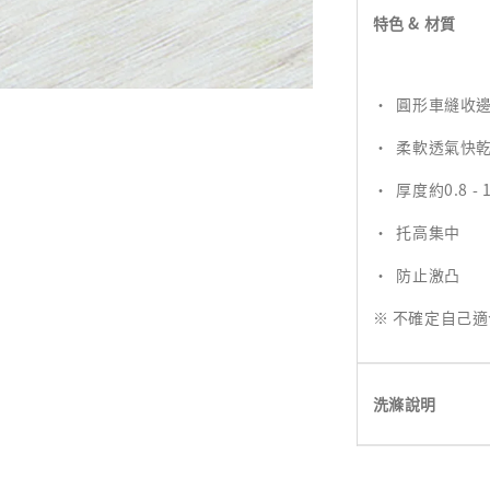
特色 & 材質
· 圓形車縫收
· 柔軟透氣快
· 厚度約0.8 
· 托高集中
· 防止激凸
※ 不確定自己
洗滌說明