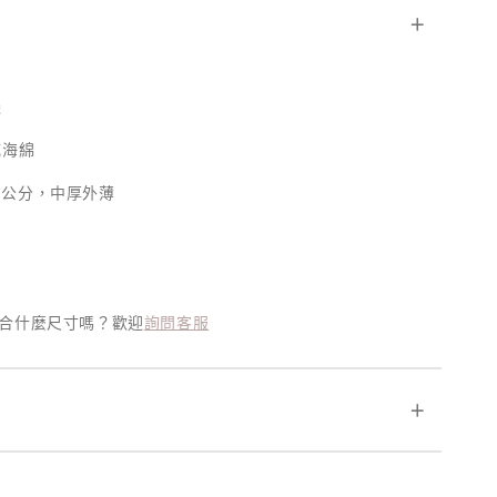
＋
邊
乾海綿
- 1公分，中厚外薄
適合什麼尺寸嗎？歡迎
詢問客服
＋