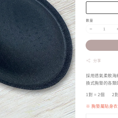
數量
分享
採用透氣柔軟海
換式胸墊的各類運
1對 = 2個 2對
※ 胸墊屬貼身