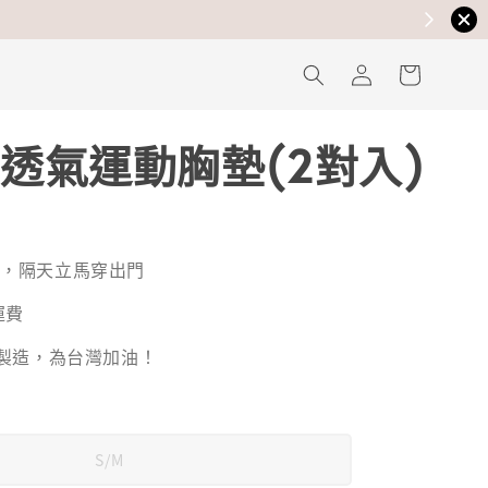
透氣運動胸墊(2對入)
貨，隔天立馬穿出門
運費
灣製造，為台灣加油！
S/M