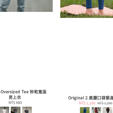
Oversized Tee 秒乾寬版
男上衣
Original 2 高腰口袋
NT$ 980
Regular
Sale
NT$ 1,180
Regular
NT$ 1,280
price
price
price