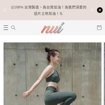
🥇100% 台灣製造，為台灣加油！為我們深愛的
⚡
這片土地加油！💪