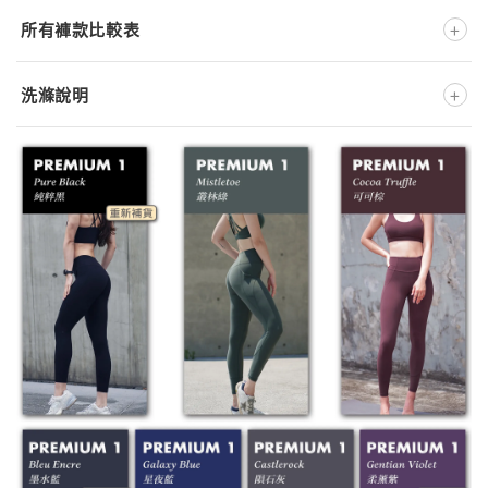
+
所有褲款比較表
+
洗滌說明
深淺色分開洗
不可添加柔軟精
低溫洗滌
低溫熨燙
不可漂白
低溫溫和烘乾
不可乾洗
※ 此款布料為特殊處理材質，洗滌時強烈建議
反面放入洗衣袋
※ 正確的洗滌方式將大大地影響產品壽命