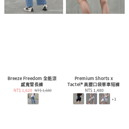
Breeze Freedom 全能涼
Premium Shorts x
感寬管長褲
Tactel® 高腰口袋單車短褲
Sale
NT$ 1,620
Regular
NT$ 1,480
Regular
NT$ 1,680
price
price
price
+3