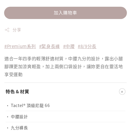
加入購物車
分享
#Premium系列
#緊身長褲
#中腰
#8/9分長
適合一年四季的輕薄舒適材質，中腰九分的設計，露出小腿
腳踝更加涼爽輕盈，加上兩側口袋設計，讓妳更自在靈活地
享受運動
+
特色 & 材質
· Tactel® 頂級尼龍 66
· 中腰設計
· 九分褲長