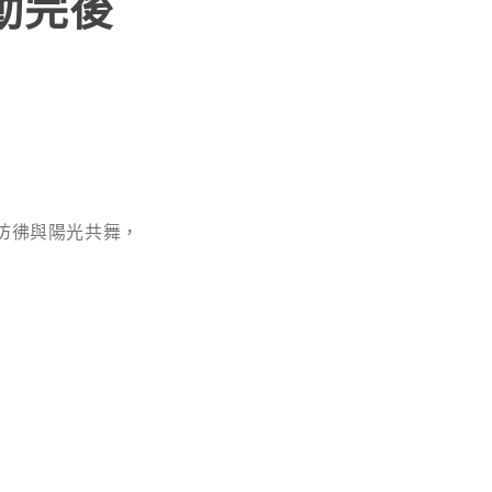
動完後
彷彿與陽光共舞，