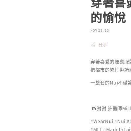
穿著喜
的愉悅
NOV 23, 23
分享
穿著喜愛的運動服
把都市的繁忙拋諸
一整套的Nui不
📸謝謝 許醫師Mic
#WearNui #Nui #
#MIT #MadeInT