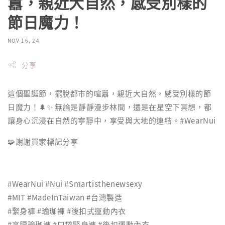
囂，親近大自然，感受別樣的
節日魔力！
NOV 16, 24
分享
這個聖誕節，擺脫都市的喧囂，親近大自然，感受別樣的節
日魔力！🌲✨ 無論是靜靜漫步林間，還是在星空下冥想，都
讓身心沉浸在自然的寧靜中，享受與大地的連結。#WearNui
🧩謝謝買家標記分享
#WearNui #Nui #Smartisthenewsexy
#MIT #MadeInTaiwan #台灣製造
#緊身褲 #瑜珈褲 #後扣式運動內衣
#高腰瑜珈褲 #口袋緊身褲 #後扣運動內衣