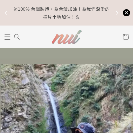
🥇100% 台灣製造，為台灣加油！為我們深愛的
⚡
這片土地加油！💪