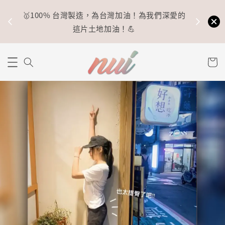
🥇100% 台灣製造，為台灣加油！為我們深愛的
⚡
這片土地加油！💪