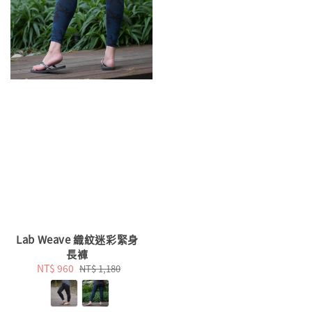
Lab Weave 織紋迷彩緊身
長褲
Sale
NT$ 960
Regular
NT$ 1,180
price
price