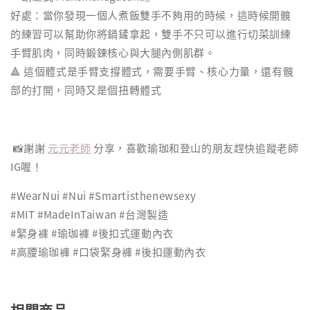
好處：當你發現一個人煮飯雙手不夠用的時候，這時候開髖
的練習可以幫助你將鍋鏟拿起，雙手不只可以進行切菜訓練
手臂肌肉，同時鍛鍊核心與大腿內側肌群。
🔺 這個體式是手臂支撐體式，需要手臂、核心力量，還有髖
部的打開，同時又是個扭轉體式
📸謝謝
元元老師
分享，喜歡瑜珈和登山的朋友趕快追蹤老師
IG喔！
#WearNui #Nui #Smartisthenewsexy
#MIT #MadeInTaiwan #台灣製造
#緊身褲 #瑜珈褲 #後扣式運動內衣
#高腰瑜珈褲 #口袋緊身褲 #後扣運動內衣