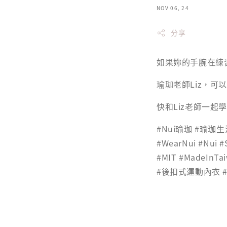
NOV 06, 24
分享
如果妳的手腕在練
瑜珈老師Liz，可
快和Liz老師一起
#Nui瑜珈 #瑜珈生
#WearNui #Nui #
#MIT #MadeIn
#後扣式運動內衣 