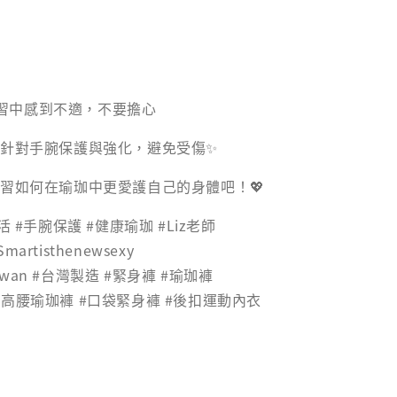
習中感到不適，不要擔心
以針對手腕保護與強化，避免受傷✨
學習如何在瑜珈中更愛護自己的身體吧！💖
活 #手腕保護 #健康瑜珈 #Liz老師
Smartisthenewsexy
Taiwan #台灣製造 #緊身褲 #瑜珈褲
#高腰瑜珈褲 #口袋緊身褲 #後扣運動內衣