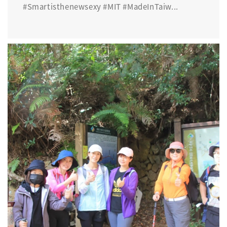
#Smartisthenewsexy #MIT #MadeInTaiw...