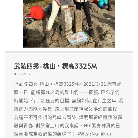
武陵四秀-桃山，標高3325M
DEC 29, 21
📍武陵四秀-桃山，標高3325M✅ 2021/3/21 總有那
麼一日, 能將彈丸之島的群山們ㄧ一征服. 已忘了何
時開始, 有了這狂妄的目標, 無論如何,在有生之年, 我
將竭力盡能地搜集, 踏上那座座神秘又夢幻的旅程.
為這座不可多得的島嶼去冒險, 證明那曾經熾熱的軀
殼與青春. 對於常上山的我來說，Nui緊身褲真的已
經漸漸成為我必備的裝備了！ #WearNui #Nui