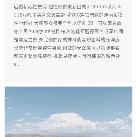
后儀私心推薦🤗 超推他們家新出的premium系列☺️
👉🏽Bra除了美背交叉設計 我70G穿它們家的運內包覆
性也超好 大胸部女孩完全可以👏🏽 👉🏽一直以來只敢
穿上黑色Legging的我 每次無疑都選擇黑色或深色調
是顯瘦之選 穿完他們家的神褲後發現面料的光澤度
也會非常影響整體觀感 微微的光澤感可以讓腿部看
起來更緊實纖瘦😳 推薦星夜藍、可可棕兩款顏色🤤
#...