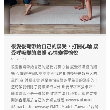
很愛後彎帶給自己的感受，打開心輪 感
受呼吸變的順暢 心情變得愉悅
SEP 21, 21
很愛後彎帶給自己的感受 打開心輪 感受呼吸變的順
暢 心情變得愉悅💛💛💛 但我也相信後彎是超多人的
罩門 😅 討厭後彎 甚至害怕後彎的學生真的滿多的！
這時候我們除了持續練習以外 也要學著不強求喔！
練習瑜珈不是一種競賽 雖然希望自己進步 卻也要找
到適合跟屬於自己的步調去練習 #WearNui #Nui
#Smartisthenewsexy #MIT #MadeInTaiwan #台灣