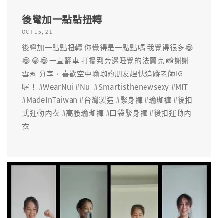
後彎加一點點扭轉
OCT 15, 21
後彎加一點點扭轉 你覺得是一點點嗎 我覺得很多😂
😂😂😂一直翻車 打擾到旁邊睡覺的法蘭克 📸謝謝
雪莉 分享，喜歡空中瑜珈的朋友趕快追蹤老師IG
喔！ #WearNui #Nui #Smartisthenewsexy #MIT
#MadeInTaiwan #台灣製造 #緊身褲 #瑜珈褲 #後扣
式運動內衣 #高腰瑜珈褲 #口袋緊身褲 #後扣運動內
衣