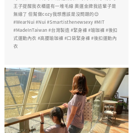
王子提醒我衣櫃還有一堆毛線 奧運金牌我這輩子是
無緣了 但幫做cozy我想應該是沒問題的😌
#WearNui #Nui #Smartisthenewsexy #MIT
#MadeInTaiwan #台灣製造 #緊身褲 #瑜珈褲 #後扣
式運動內衣 #高腰瑜珈褲 #口袋緊身褲 #後扣運動內
衣