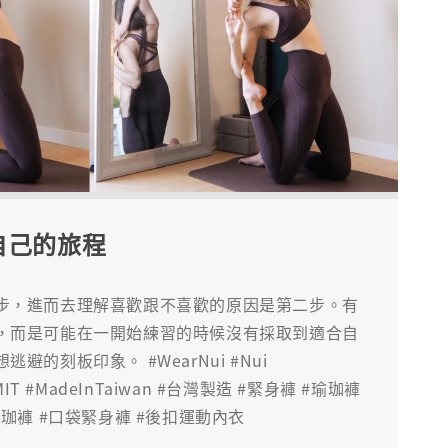
自己的旅程
步，進而去理解喜歡跟不喜歡的原因是第二步。有
，而是可能在一開始練習的時候沒有採取到適合自
的刻板印象。 #WearNui #Nui
 #MIT #MadeInTaiwan #台灣製造 #緊身褲 #瑜珈褲
珈褲 #口袋緊身褲 #後扣運動內衣