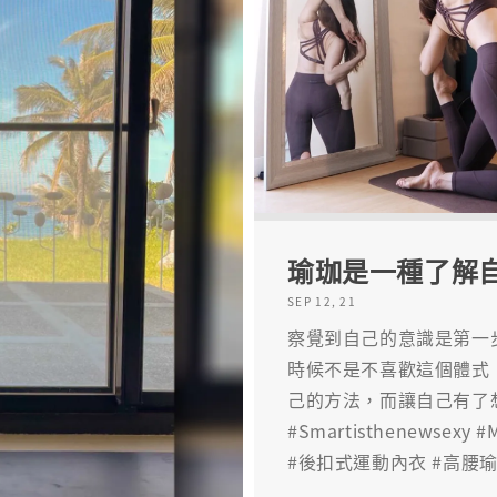
瑜珈是一種了解
SEP 12, 21
察覺到自己的意識是第一
時候不是不喜歡這個體式
己的方法，而讓自己有了想逃避
#Smartisthenewsexy
#後扣式運動內衣 #高腰瑜