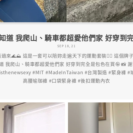
知道 我爬山、騎車都超愛他們家 好穿到
SEP 18, 21
來🌊⛰️ 這是一套可以陪妳走遍天下的運動套裝❤️‍🔥 這個
 我爬山、騎車都超愛他們家 好穿到完全是包色在買🤪 📸 
artisthenewsexy #MIT #MadeInTaiwan #台灣製造 #緊
高腰瑜珈褲 #口袋緊身褲 #後扣運動內衣