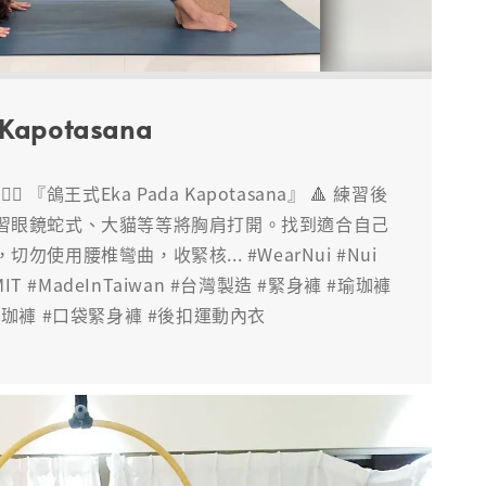
Kapotasana
‍♀️ 『鴿王式Eka Pada Kapotasana』 🔺 練習後
習眼鏡蛇式、大貓等等將胸肩打開。找到適合自己
使用腰椎彎曲，收緊核... #WearNui #Nui
 #MIT #MadeInTaiwan #台灣製造 #緊身褲 #瑜珈褲
珈褲 #口袋緊身褲 #後扣運動內衣