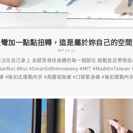
後彎加一點點扭轉，這是屬於妳自己的空間
SEP 14, 21
專注在自己身上 去感受尋找身體的每一個部位 啟動並且帶領自
earNui #Nui #Smartisthenewsexy #MIT #MadeInTa
褲 #後扣式運動內衣 #高腰瑜珈褲 #口袋緊身褲 #後扣運動內