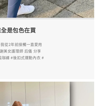
完全是包色在買
牌子我從2年前接觸一直愛用
謝謝美女護理師 后儀 分享
身褲 #瑜珈褲 #後扣式運動內衣 #