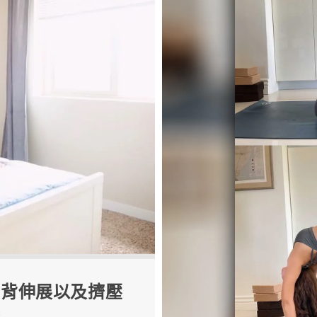
與背伸展以及擠壓
壓