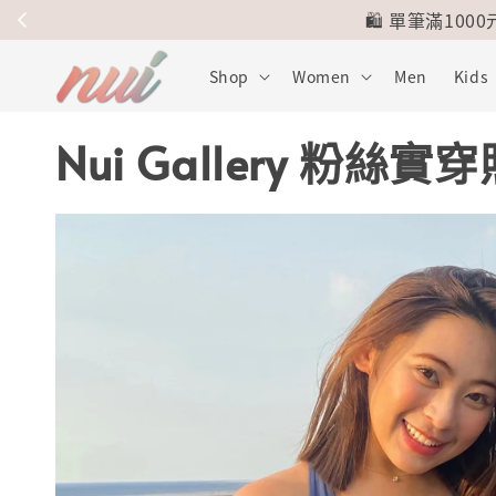
🥇
Shop
Women
Men
Kids
Nui Gallery 粉絲實