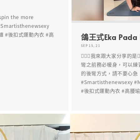
spin the more
 #Smartisthenewsexy
瑜珈褲 #後扣式運動內衣 #高
鴿王式Eka Pada 
SEP 15, 21
🧘🏽‍♀️我來跟大家分享的是🧘
彎之前務必暖身，可以練
的後彎方式，請不要心急，切勿
#Smartisthenewsexy
#後扣式運動內衣 #高腰瑜