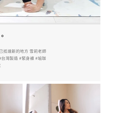
。
己抵達新的地方 雪莉老師
iwan #台灣製造 #緊身褲 #瑜珈
衣